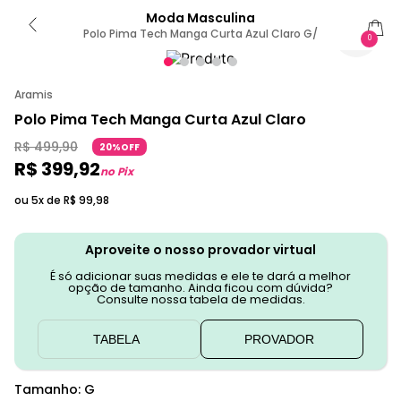
Moda Masculina
Polo Pima Tech Manga Curta Azul Claro G/
0
Aramis
Polo Pima Tech Manga Curta Azul Claro
R$
499
,
90
20%OFF
R$
399
,
92
no Pix
ou 5x de
R$
99
,
98
Aproveite o nosso provador virtual
É só adicionar suas medidas e ele te dará a melhor
opção de tamanho. Ainda ficou com dúvida?
Consulte nossa tabela de medidas.
TABELA
PROVADOR
Tamanho
:
G