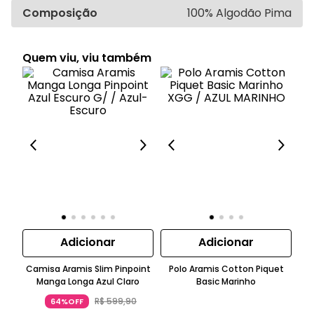
Composição
100% Algodão Pima
Quem viu, viu também
Adicionar
Adicionar
Camisa Aramis Slim Pinpoint
Polo Aramis Cotton Piquet
P
Manga Longa Azul Claro
Basic Marinho
R$
599
,
90
64%OFF