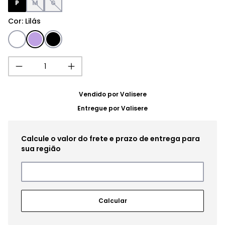
P
M
G
Cor
:
Lilás
Vendido por
Valisere
Entregue por
Valisere