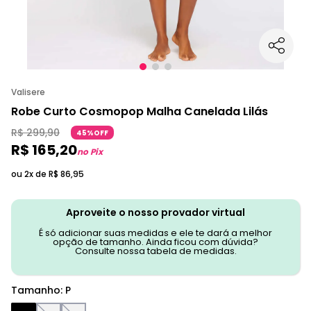
Valisere
Robe Curto Cosmopop Malha Canelada Lilás
R$
299
,
90
45%OFF
R$
165
,
20
no Pix
ou 2x de
R$
86
,
95
Aproveite o nosso provador virtual
É só adicionar suas medidas e ele te dará a melhor
opção de tamanho. Ainda ficou com dúvida?
Consulte nossa tabela de medidas.
Tamanho
:
P