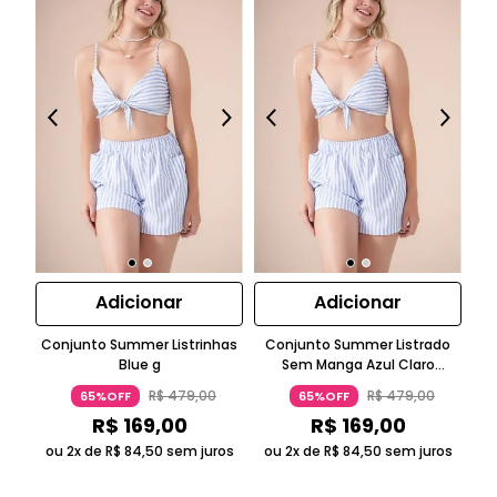
Adicionar
Adicionar
Conjunto Summer Listrinhas
Conjunto Summer Listrado
C
Blue g
Sem Manga Azul Claro
Top
Suntime
R$
479
,
00
R$
479
,
00
65%OFF
65%OFF
R$
169
,
00
R$
169
,
00
ou 2x de
R$
84
,
50
sem juros
ou 2x de
R$
84
,
50
sem juros