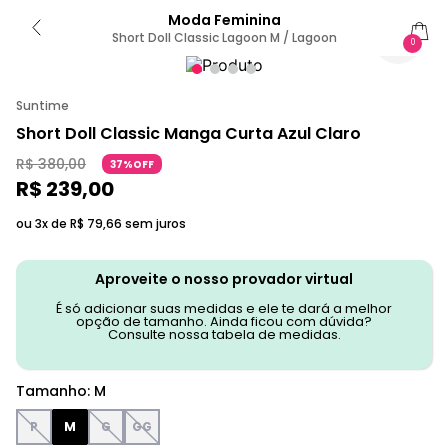
Moda Feminina
Short Doll Classic Lagoon M / Lagoon
0
Suntime
Short Doll Classic Manga Curta Azul Claro
R$
380
,
00
37%OFF
R$
239
,
00
ou 3x de
R$
79
,
66
sem juros
Aproveite o nosso provador virtual
É só adicionar suas medidas e ele te dará a melhor
opção de tamanho. Ainda ficou com dúvida?
Consulte nossa tabela de medidas.
Tamanho
:
M
P
M
G
GG