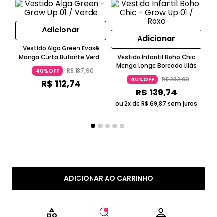
Adicionar
Adicionar
Vestido Alga Green Evasê
V
Manga Curta Bufante Verde
Vestido Infantil Boho Chic
Alga
Manga Longa Bordado Lilás
R$
187
,
90
40%OFF
R$
232
,
90
40%OFF
R$
112
,
74
R$
139
,
74
ou 2x de
R$
69
,
87
sem juros
ADICIONAR AO CARRINHO