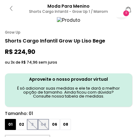
Moda Para Menino
Shorts Cargo Infantil - Grow Up 1 / Marrom
0
Grow Up
Shorts Cargo Infantil Grow Up Liso Bege
R$
224
,
90
ou 3x de
R$
74
,
96
sem juros
Aproveite o nosso provador virtual
É só adicionar suas medidas e ele te dará a melhor
opção de tamanho. Ainda ficou com dúvida?
Consulte nossa tabela de medidas.
Tamanho
:
01
01
02
3
04
06
08