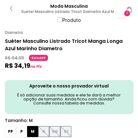
Moda Masculina
Sueter Masculino Listrado Tricot Diametro Azul M /
0
Azul
Diametro
Suéter Masculino Listrado Tricot Manga Longa
Azul Marinho Diametro
R$
94
,
99
64%OFF
R$
34
,
19
no Pix
Aproveite o nosso provador virtual
É só adicionar suas medidas e ele te dará a melhor
opção de tamanho. Ainda ficou com dúvida?
Consulte nossa tabela de medidas.
Tamanho
:
M
PP
P
M
G
GG
G1