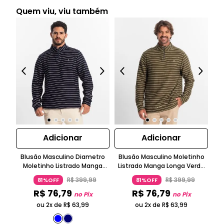
Quem viu, viu também
Adicionar
Adicionar
Blusão Masculino Diametro
Blusão Masculino Moletinho
Moletinho Listrado Manga
Listrado Manga Longa Verde
Di
Longa Azul
Diametro
R$
399
,
99
R$
399
,
99
81%OFF
81%OFF
R$
76
,
79
R$
76
,
79
no Pix
no Pix
ou 2x de
R$
63
,
99
ou 2x de
R$
63
,
99