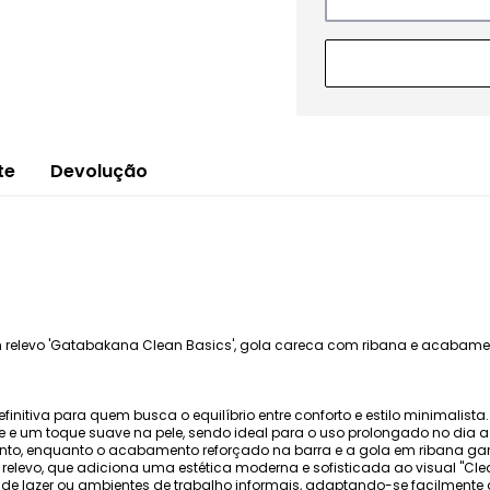
te
Devolução
 em relevo 'Gatabakana Clean Basics', gola careca com ribana e acabame
initiva para quem busca o equilíbrio entre conforto e estilo minimalis
ade e um toque suave na pele, sendo ideal para o uso prolongado no dia
nto, enquanto o acabamento reforçado na barra e a gola em ribana gar
relevo, que adiciona uma estética moderna e sofisticada ao visual "Clean 
e lazer ou ambientes de trabalho informais, adaptando-se facilmente 