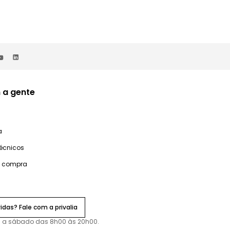
 a gente
a
técnicos
e compra
idas? Fale com a privalia
 a sábado das 8h00 às 20h00.