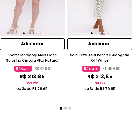
Adicionar
Adicionar
Shorts Maragogi Mais Gata
Saia Reta Tela Recorte Alongado
Soltinho Cintura Alta Natural
Off White
R$
459
,
90
R$
459
,
90
54%OFF
54%OFF
R$
213
,
85
R$
213
,
85
no Pix
no Pix
ou 3x de
R$
76
,
65
ou 3x de
R$
76
,
65