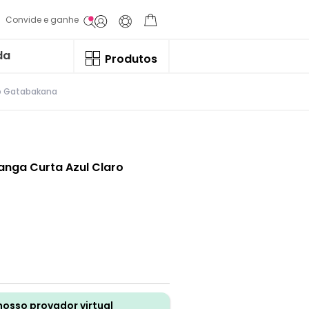
Convide e ganhe
da
Produtos
o Gatabakana
nga Curta Azul Claro
nosso provador virtual