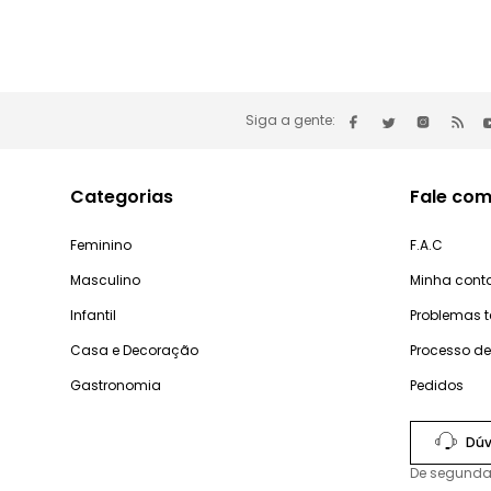
Siga a gente:
Categorias
Fale com
Feminino
F.A.C
Masculino
Minha cont
Infantil
Problemas 
Casa e Decoração
Processo d
Gastronomia
Pedidos
Dúv
De segunda