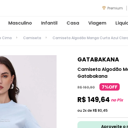
Premium
Masculino
Infantil
Casa
Viagem
Liqui
de Cima
Camiseta
Camiseta Algodão Manga Curta Azul Clar
GATABAKANA
Camiseta Algodão Ma
Gatabakana
7%OFF
R$
160
,
90
R$
149
,
64
no Pix
ou 2x de
R$
80
,
45
Aproveite o 