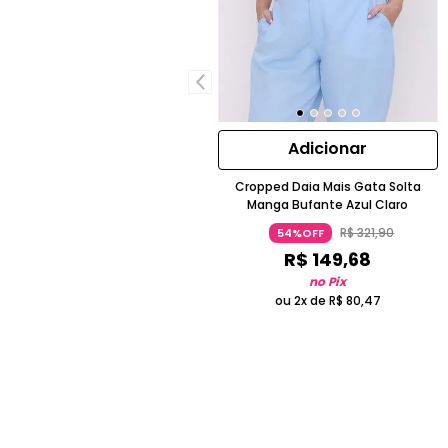
Adicionar
Cropped Daia Mais Gata Solta
Manga Bufante Azul Claro
R$
321
,
90
54%OFF
R$
149
,
68
no Pix
ou 2x de
R$
80
,
47