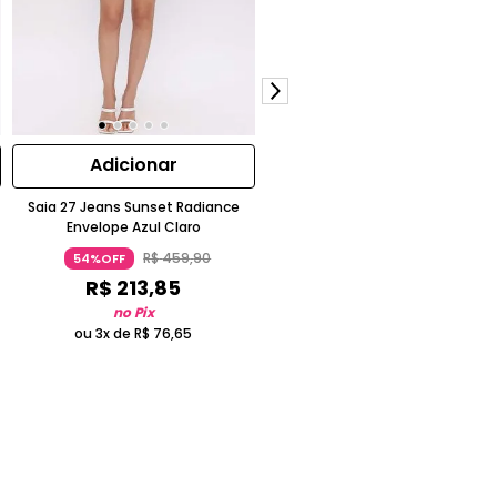
Adicionar
Adicionar
Saia 27 Jeans Sunset Radiance
Saia Lápis Bengaline Com Lenç
Envelope Azul Claro
Caramelo
R$
459
,
90
R$
321
,
90
54%OFF
54%OFF
R$
213
,
85
R$
149
,
68
no Pix
no Pix
ou 3x de
R$
76
,
65
ou 2x de
R$
80
,
47