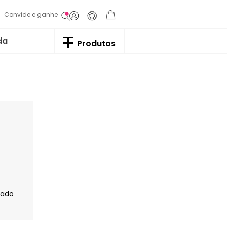
Convide e ganhe
da
Produtos
jado