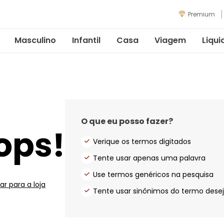
Premium
Masculino
Infantil
Casa
Viagem
Liqui
O que eu posso fazer?
ops!
Verique os termos digitados
Tente usar apenas uma palavra
Use termos genéricos na pesquisa
ar para a loja
Tente usar sinônimos do termo dese