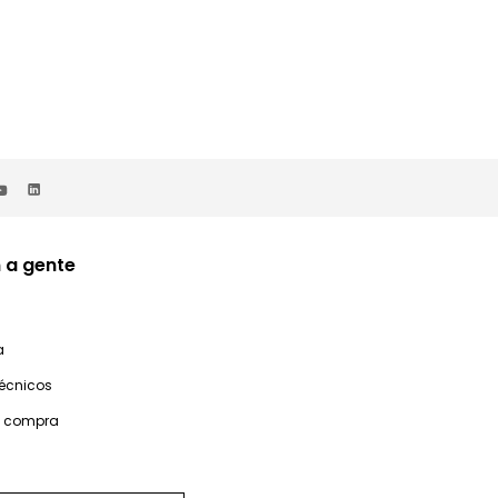
 a gente
a
técnicos
e compra