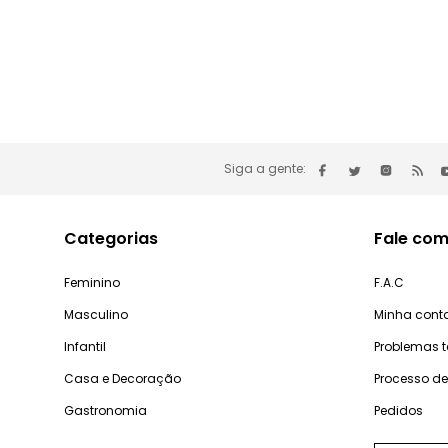
Siga a gente:
Categorias
Fale com
Feminino
F.A.C
Masculino
Minha cont
Infantil
Problemas 
Casa e Decoração
Processo d
Gastronomia
Pedidos