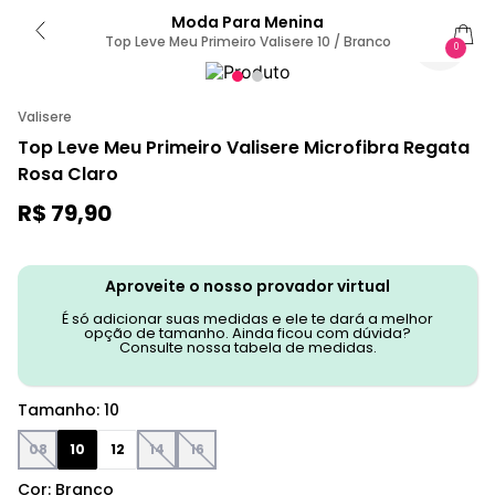
Moda Para Menina
Top Leve Meu Primeiro Valisere 10 / Branco
0
Valisere
Top Leve Meu Primeiro Valisere Microfibra Regata
Rosa Claro
R$
79
,
90
Aproveite o nosso provador virtual
É só adicionar suas medidas e ele te dará a melhor
opção de tamanho. Ainda ficou com dúvida?
Consulte nossa tabela de medidas.
Tamanho
:
10
08
10
12
14
16
Cor
:
Branco