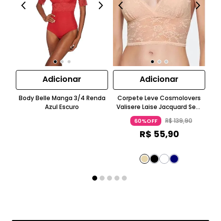
Adicionar
Adicionar
Body Belle Manga 3/4 Renda
Corpete Leve Cosmolovers
Azul Escuro
Valisere Laise Jacquard Sem
Co
Manga Azul Escuro
R$
139
,
90
60%OFF
R$
55
,
90