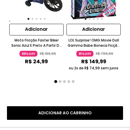
Adicionar
Adicionar
Moto Fricção Faster Biker
LOL Surprise! OMG Movie Doll
LO
Sonic Azul E Preto A Partir De
Gamma Babe Boneca Ficção
S
Três Anos Candide
Científica Roxo Metálico 5-7
R$
199
,
99
R$
799
,
99
88%OFF
81%OFF
Anos Candide
R$
24
,
99
R$
149
,
99
ou 2x de
R$
74
,
99
sem juros
ou
ADICIONAR AO CARRINHO