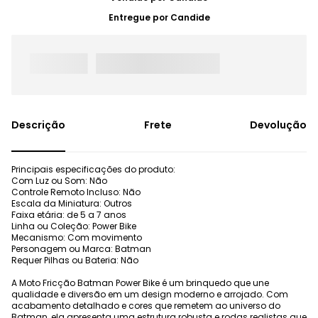
Entregue por
Candide
Frete
Devolução
Principais especificações do produto:
Com Luz ou Som: Não
Controle Remoto Incluso: Não
Escala da Miniatura: Outros
Faixa etária: de 5 a 7 anos
Linha ou Coleção: Power Bike
Mecanismo: Com movimento
Personagem ou Marca: Batman
Requer Pilhas ou Bateria: Não
A Moto Fricção Batman Power Bike é um brinquedo que une
qualidade e diversão em um design moderno e arrojado. Com
acabamento detalhado e cores que remetem ao universo do
Batman, ela apresenta uma estrutura robusta e rodas realistas que