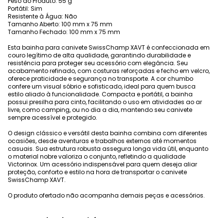
Peso do Produto: 55 g
Portátil: Sim
Resistente à Água: Não
Tamanho Aberto: 100 mm x 75 mm
Tamanho Fechado: 100 mm x 75 mm
Esta bainha para canivete SwissChamp XAVT é confeccionada em
couro legítimo de alta qualidade, garantindo durabilidade e
resistência para proteger seu acessório com elegância. Seu
acabamento refinado, com costuras reforçadas e fecho em velcro,
oferece praticidade e segurança no transporte. A cor chumbo
confere um visual sóbrio e sofisticado, ideal para quem busca
estilo aliado à funcionalidade. Compacta e portátil, a bainha
possui presilha para cinto, facilitando o uso em atividades ao ar
livre, como camping, ou no dia a dia, mantendo seu canivete
sempre acessível e protegido.
O design clássico e versátil desta bainha combina com diferentes
ocasiões, desde aventuras e trabalhos externos até momentos
casuais. Sua estrutura robusta assegura longa vida útil, enquanto
o material nobre valoriza o conjunto, refletindo a qualidade
Victorinox. Um acessório indispensável para quem deseja aliar
proteção, conforto e estilo na hora de transportar o canivete
SwissChamp XAVT.
O produto ofertado não acompanha demais peças e acessórios.