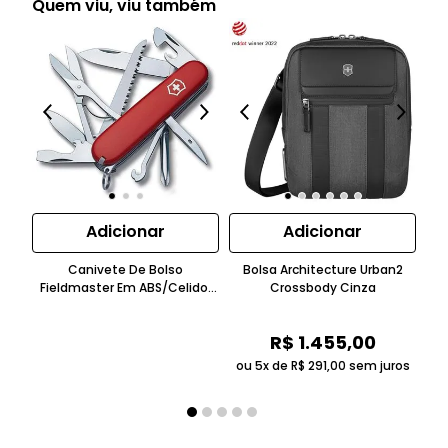
Quem viu, viu também
Adicionar
Adicionar
Canivete De Bolso
Bolsa Architecture Urban2
C
Fieldmaster Em ABS/Celidor
Crossbody Cinza
Te
Bordô Victorinox
R$
1
.
455
,
00
ou 5x de
R$
291
,
00
sem juros
ou