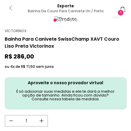
Esporte
Bainha De Couro Para Canivete Un / Preta
0
VICTORINOX
Bainha Para Canivete SwissChamp XAVT Couro
Liso Preta Victorinox
R$
286
,
00
ou 4x de
R$
71
,
50
sem juros
Aproveite o nosso provador virtual
É só adicionar suas medidas e ele te dará a melhor
opção de tamanho. Ainda ficou com dúvida?
Consulte nossa tabela de medidas.