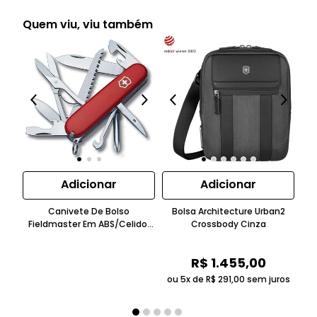
Quem viu, viu também
Adicionar
Adicionar
Canivete De Bolso
Bolsa Architecture Urban2
C
Fieldmaster Em ABS/Celidor
Crossbody Cinza
Te
Bordô Victorinox
R$
1
.
455
,
00
ou 5x de
R$
291
,
00
sem juros
ou