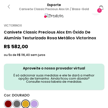
Esporte
Canivete Classic Precious Alox Un / Brass-Gold
0
VICTORINOX
Canivete Classic Precious Alox Em Óxido De
Alumínio Texturizado Rosa Metálico Victorinox
R$
582
,
00
ou 5x de
R$
116
,
40
sem juros
Aproveite o nosso provador virtual
É só adicionar suas medidas e ele te dará a melhor
opção de tamanho. Ainda ficou com dúvida?
Consulte nossa tabela de medidas.
Cor
:
DOURADO