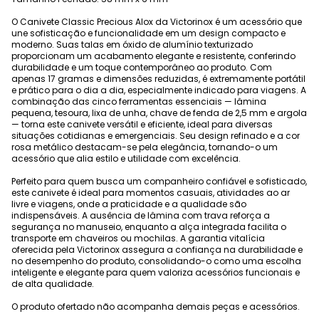
O Canivete Classic Precious Alox da Victorinox é um acessório que
une sofisticação e funcionalidade em um design compacto e
moderno. Suas talas em óxido de alumínio texturizado
proporcionam um acabamento elegante e resistente, conferindo
durabilidade e um toque contemporâneo ao produto. Com
apenas 17 gramas e dimensões reduzidas, é extremamente portátil
e prático para o dia a dia, especialmente indicado para viagens. A
combinação das cinco ferramentas essenciais — lâmina
pequena, tesoura, lixa de unha, chave de fenda de 2,5 mm e argola
— torna este canivete versátil e eficiente, ideal para diversas
situações cotidianas e emergenciais. Seu design refinado e a cor
rosa metálico destacam-se pela elegância, tornando-o um
acessório que alia estilo e utilidade com excelência.
Perfeito para quem busca um companheiro confiável e sofisticado,
este canivete é ideal para momentos casuais, atividades ao ar
livre e viagens, onde a praticidade e a qualidade são
indispensáveis. A ausência de lâmina com trava reforça a
segurança no manuseio, enquanto a alça integrada facilita o
transporte em chaveiros ou mochilas. A garantia vitalícia
oferecida pela Victorinox assegura a confiança na durabilidade e
no desempenho do produto, consolidando-o como uma escolha
inteligente e elegante para quem valoriza acessórios funcionais e
de alta qualidade.
O produto ofertado não acompanha demais peças e acessórios.