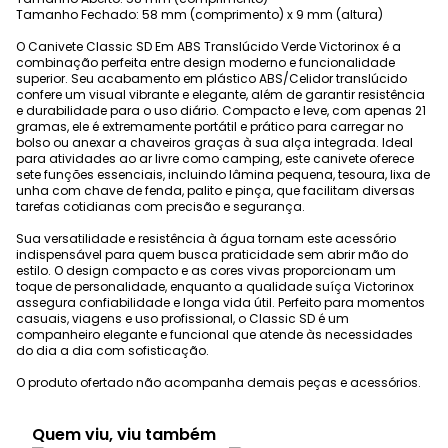
Tamanho Fechado: 58 mm (comprimento) x 9 mm (altura)
O Canivete Classic SD Em ABS Translúcido Verde Victorinox é a
combinação perfeita entre design moderno e funcionalidade
superior. Seu acabamento em plástico ABS/Celidor translúcido
confere um visual vibrante e elegante, além de garantir resistência
e durabilidade para o uso diário. Compacto e leve, com apenas 21
gramas, ele é extremamente portátil e prático para carregar no
bolso ou anexar a chaveiros graças à sua alça integrada. Ideal
para atividades ao ar livre como camping, este canivete oferece
sete funções essenciais, incluindo lâmina pequena, tesoura, lixa de
unha com chave de fenda, palito e pinça, que facilitam diversas
tarefas cotidianas com precisão e segurança.
Sua versatilidade e resistência à água tornam este acessório
indispensável para quem busca praticidade sem abrir mão do
estilo. O design compacto e as cores vivas proporcionam um
toque de personalidade, enquanto a qualidade suíça Victorinox
assegura confiabilidade e longa vida útil. Perfeito para momentos
casuais, viagens e uso profissional, o Classic SD é um
companheiro elegante e funcional que atende às necessidades
do dia a dia com sofisticação.
O produto ofertado não acompanha demais peças e acessórios.
Quem viu, viu também