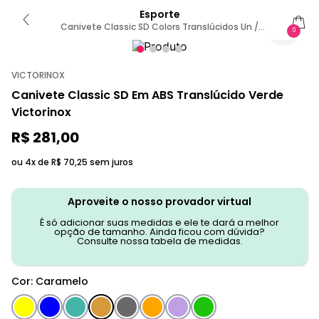
Esporte
Canivete Classic SD Colors Translúcidos Un /
0
Marrom-Translucido
VICTORINOX
Canivete Classic SD Em ABS Translúcido Verde
Victorinox
R$
281
,
00
ou 4x de
R$
70
,
25
sem juros
Aproveite o nosso provador virtual
É só adicionar suas medidas e ele te dará a melhor
opção de tamanho. Ainda ficou com dúvida?
Consulte nossa tabela de medidas.
Cor
:
Caramelo