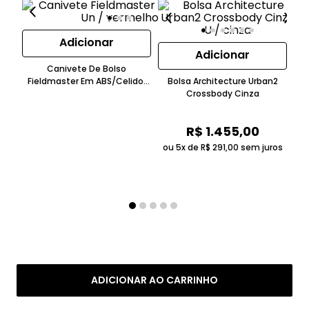
Adicionar
Adicionar
Canivete De Bolso
Fieldmaster Em ABS/Celidor
Bolsa Architecture Urban2
Bordô Victorinox
Crossbody Cinza
C
Te
R$
1
.
455
,
00
ou 5x de
R$
291
,
00
sem juros
ou
ADICIONAR AO CARRINHO