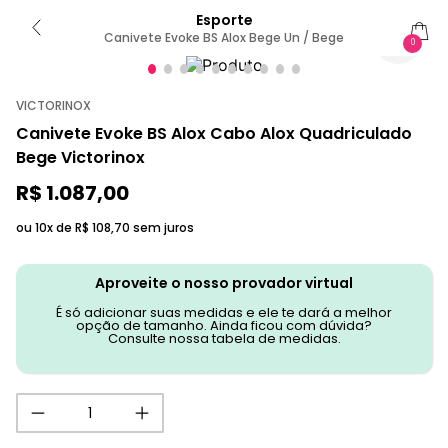
Esporte
Canivete Evoke BS Alox Bege Un / Bege
0
VICTORINOX
Canivete Evoke BS Alox Cabo Alox Quadriculado
Bege Victorinox
R$
1
.
087
,
00
ou 10x de
R$
108
,
70
sem juros
Aproveite o nosso provador virtual
É só adicionar suas medidas e ele te dará a melhor
opção de tamanho. Ainda ficou com dúvida?
Consulte nossa tabela de medidas.