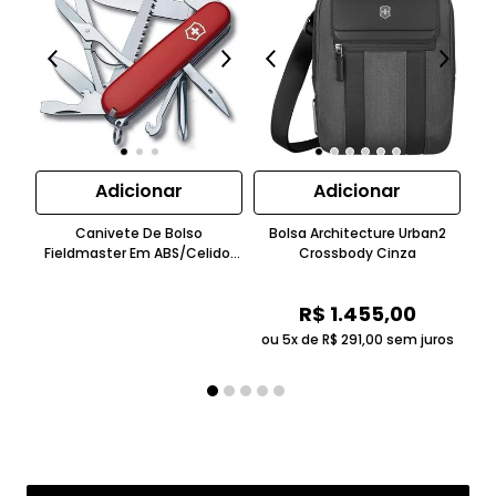
Adicionar
Adicionar
Canivete De Bolso
Bolsa Architecture Urban2
C
Fieldmaster Em ABS/Celidor
Crossbody Cinza
Te
Bordô Victorinox
R$
1
.
455
,
00
ou 5x de
R$
291
,
00
sem juros
ou