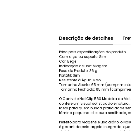
Descrição de detalhes
Fre
Principais especificações do produto:
Com alça ou suporte: Sim
Cor: Bege
Indicação de uso: Viagem
Peso do Produto: 36 g
Portátil: Sim
Resistente à Água: Não
Tamanho Aberto: 65 mm (comprimento
Tamanho Fechado: 65 mm (comprimen
O Canivete NailClip 580 Madeira da Vi
confere um visual sofisticado e natura
ideal para quem busca praticidade sem 
lâmina pequena e tesoura serrilhada, 
Perfeito para viagens e uso diário, o N
é garantida pela argola integrada, que