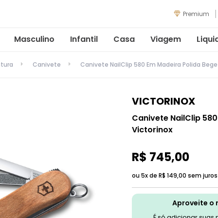
Premium
Masculino
Infantil
Casa
Viagem
Liqui
tura
Canivete
Canivete NailClip 580 Em Madeira Polida Bege
VICTORINOX
Canivete NailClip 58
Victorinox
R$
745
,
00
ou 5x de
R$
149
,
00
sem juros
Aproveite o 
É só adicionar suas