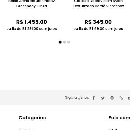
Bolsa Architecture Urban2
Carteira Dobrável Em Nylon
Crossbody Cinza
Texturizado Bordô Victorinox
R$
1
.
455
,
00
R$
345
,
00
ou 5x de
R$
291
,
00
sem juros
ou 5x de
R$
69
,
00
sem juros
Siga a gente:
Categorias
Fale com