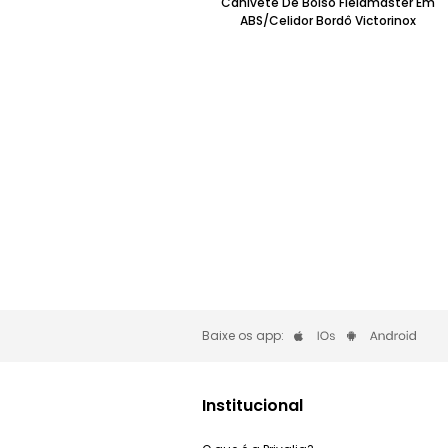
Canivete De Bolso Fieldmaster Em
ABS/Celidor Bordô Victorinox
Baixe os app:
Institucional