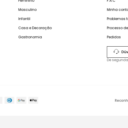
Feminino
F.A.C
Masculino
Minha cont
Infantil
Problemas 
Casa e Decoração
Processo d
Gastronomia
Pedidos
Dúv
De segunda
Reconh