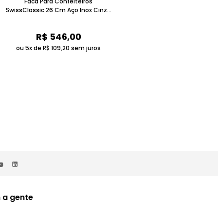
Faca Para Confeiteiros
Ralador Grosso em Plástico Bord
SwissClassic 26 Cm Aço Inox Cinza
Victorinox
Claro Victorinox
R$
546
,
00
R$
123
,
00
ou 5x de
R$
109
,
20
sem juros
ou 2x de
R$
61
,
50
sem juros
 a gente