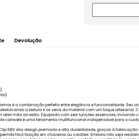
te
Devolução
)
to)
ctorinox é a combinação perfeita entre elegância e funcionalidade. Se
l, destacando a textura e os veios do material com um toque artesanal. 
abrir mão do estilo. Equipado com seis funções essenciais, incluindo c
este canivete é uma ferramenta multifuncional indispensável para o cui
ailClip 580 alia design premiado e alta durabilidade, graças à fabricação
 permite fácil fixação em chaveiros ou cordões. Embora não seja resist