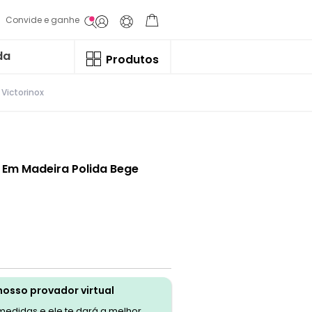
Convide e ganhe
da
Produtos
 Victorinox
0 Em Madeira Polida Bege
nosso provador virtual
 medidas e ele te dará a melhor