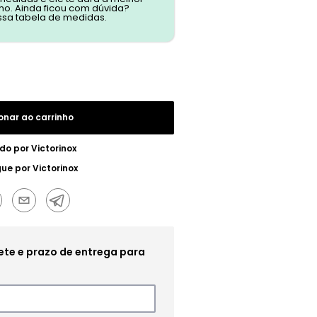
o. Ainda ficou com dúvida?
ssa tabela de medidas.
onar ao carrinho
do por
Victorinox
gue por
Victorinox