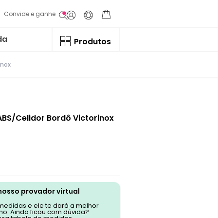
Convide e ganhe
da
Produtos
inox
BS/Celidor Bordô Victorinox
nosso provador virtual
 medidas e ele te dará a melhor
o. Ainda ficou com dúvida?