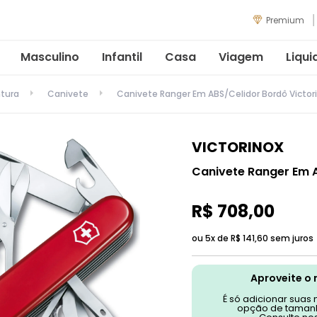
Premium
Masculino
Infantil
Casa
Viagem
Liqui
tura
Canivete
Canivete Ranger Em ABS/Celidor Bordô Victor
VICTORINOX
Canivete Ranger Em A
R$
708
,
00
ou 5x de
R$
141
,
60
sem juros
Aproveite o 
É só adicionar suas
opção de tamanh