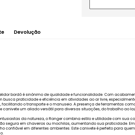
te
Devolução
elidor bordô é sinônimo de qualidade e funcionalidade. Com acabamen
m busca praticidade e eficiência em atividades ao ar livre, especialmen
a, facilitando o transporte e o manuseio. A presença de ferramentas com
 canivete um aliado versátil para diversas situações, do trabalho ao laz
 e entusiastas da natureza, o Ranger combina estilo e utilidade com su
ação segura em chaveiros ou mochilas, aumentando sua praticidade. Emb
confiável em diferentes ambientes. Este canivete é perfeito para quem 
o.