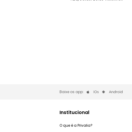
Baixe os app:
Institucional
O que é a Privalia?