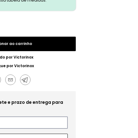
ssa tabela de medidas.
onar ao carrinho
do por
Victorinox
gue por
Victorinox