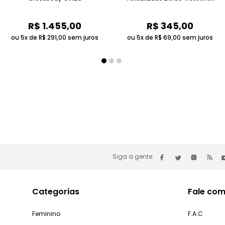
R$
1
.
455
,
00
R$
345
,
00
ou 5x de
R$
291
,
00
sem juros
ou 5x de
R$
69
,
00
sem juros
Siga a gente:
Categorias
Fale com
Feminino
F.A.C