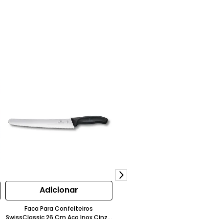
Adicionar
Adicionar
Faca Para Confeiteiros
Ralador Grosso em Plástico Bord
SwissClassic 26 Cm Aço Inox Cinza
Victorinox