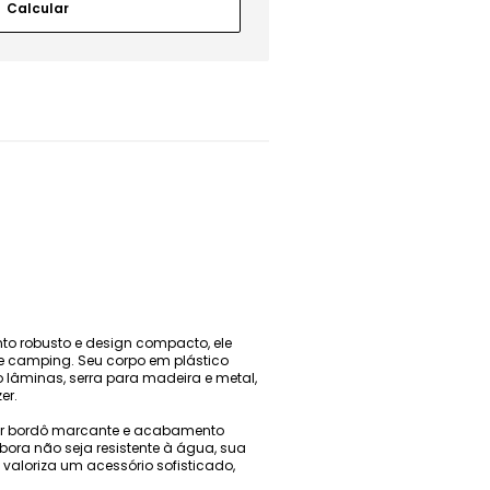
to robusto e design compacto, ele
te camping. Seu corpo em plástico
o lâminas, serra para madeira e metal,
er.
a cor bordô marcante e acabamento
ora não seja resistente à água, sua
valoriza um acessório sofisticado,