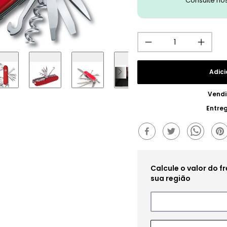
Consulte no
Adici
Vendi
Entre