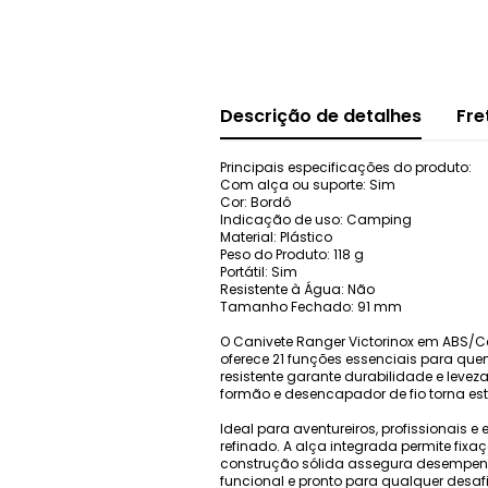
Descrição de detalhes
Fre
Principais especificações do produto:
Com alça ou suporte: Sim
Cor: Bordô
Indicação de uso: Camping
Material: Plástico
Peso do Produto: 118 g
Portátil: Sim
Resistente à Água: Não
Tamanho Fechado: 91 mm
O Canivete Ranger Victorinox em ABS/C
oferece 21 funções essenciais para que
resistente garante durabilidade e levez
formão e desencapador de fio torna este
Ideal para aventureiros, profissionais
refinado. A alça integrada permite fix
construção sólida assegura desempenho 
funcional e pronto para qualquer desafi