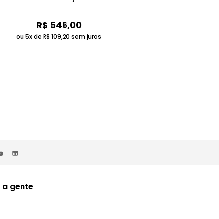
Claro Victorinox
R$
546
,
00
R$
123
,
00
ou 5x de
R$
109
,
20
sem juros
ou 2x de
R$
61
,
50
sem juros
 a gente