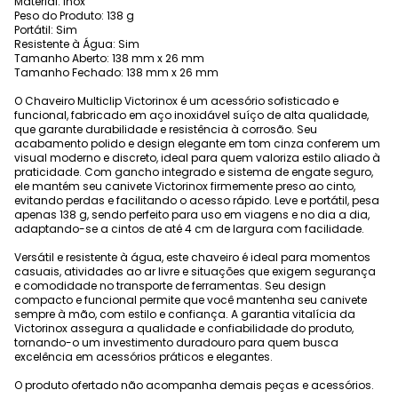
Material: Inox
Peso do Produto: 138 g
Portátil: Sim
Resistente à Água: Sim
Tamanho Aberto: 138 mm x 26 mm
Tamanho Fechado: 138 mm x 26 mm
O Chaveiro Multiclip Victorinox é um acessório sofisticado e
funcional, fabricado em aço inoxidável suíço de alta qualidade,
que garante durabilidade e resistência à corrosão. Seu
acabamento polido e design elegante em tom cinza conferem um
visual moderno e discreto, ideal para quem valoriza estilo aliado à
praticidade. Com gancho integrado e sistema de engate seguro,
ele mantém seu canivete Victorinox firmemente preso ao cinto,
evitando perdas e facilitando o acesso rápido. Leve e portátil, pesa
apenas 138 g, sendo perfeito para uso em viagens e no dia a dia,
adaptando-se a cintos de até 4 cm de largura com facilidade.
Versátil e resistente à água, este chaveiro é ideal para momentos
casuais, atividades ao ar livre e situações que exigem segurança
e comodidade no transporte de ferramentas. Seu design
compacto e funcional permite que você mantenha seu canivete
sempre à mão, com estilo e confiança. A garantia vitalícia da
Victorinox assegura a qualidade e confiabilidade do produto,
tornando-o um investimento duradouro para quem busca
excelência em acessórios práticos e elegantes.
O produto ofertado não acompanha demais peças e acessórios.