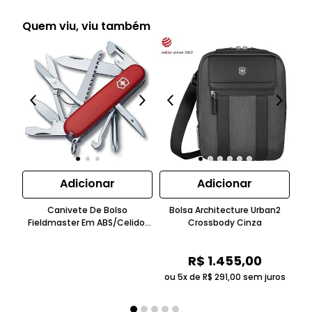
Quem viu, viu também
Adicionar
Adicionar
Canivete De Bolso
Bolsa Architecture Urban2
C
Fieldmaster Em ABS/Celidor
Crossbody Cinza
Te
Bordô Victorinox
R$
1
.
455
,
00
ou 5x de
R$
291
,
00
sem juros
ou