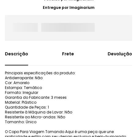
Entregue por
Imaginarium
Frete
Devolução
Principais especificações do produto:
Antiderrapante: Não
Cor: Amarelo
Estampa: Temático
Formato: Irregular
Garantia do Fabricante: 3 meses
Material: Plástico
Quantidade de Peças: 1
Resistente à Máquina de Lavar: Não
Resistente ao Micro-ondas: Não
Tamanho: Único
O Copo Para Viagem Tomando Aqui é uma peça que une
praticidade e estilo com seu design exclusivo e bem-humorado.