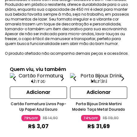
Produzido em plástico resistente, oferece durabilidade para o uso
diário, enquanto sua capacidade de 450 ml é ideal para manter
sua bebida favorita sempre à mão, seja no trabalho, em passeios
ou momentos de lazer. Seu formato irregular e a vibrante cor
amarela trazem um toque de descontração e personalidade,
tornando-o também um item decorativo para sua escrivaninha.
Apesar de não ser indicado para micro-ondas, lava-louças ou
freezer, o copo é fácil de manusear e transportar, perfeito para
quem busca funcionalidade sem abrir mão do bom humor.
O produto ofertado não acompanha demais peças e acessórios.
Quem viu, viu também
Adicionar
Adicionar
Cartão Formatura Livros Pop-
Porta Bijoux Drink Martini
Ga
Up Papel Azul Escuro
Modelo Taça Metal Dourado
R$
14
,
90
R$
119
,
90
79%OFF
74%OFF
R$
3
,
07
R$
31
,
69